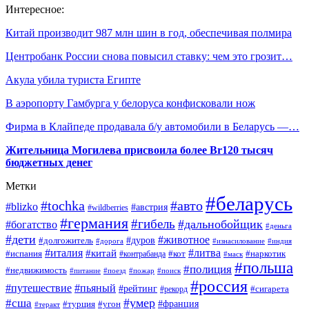
Интересное:
Китай производит 987 млн шин в год, обеспечивая полмира
Центробанк России снова повысил ставку: чем это грозит…
Акула убила туриста Египте
В аэропорту Гамбурга у белоруса конфисковали нож
Фирма в Клайпеде продавала б/у автомобили в Беларусь —…
Жительница Могилева присвоила более Br120 тысяч
бюджетных денег
Метки
#беларусь
#tochka
#авто
#blizko
#австрия
#wildberries
#германия
#гибель
#дальнобойщик
#богатство
#деньга
#дети
#животное
#долгожитель
#дуров
#дорога
#изнасилование
#индия
#италия
#литва
#китай
#испания
#контрабанда
#кот
#наркотик
#маск
#польша
#полиция
#недвижимость
#поезд
#питание
#пожар
#поиск
#россия
#пьяный
#путешествие
#рейтинг
#рекорд
#сигарета
#умер
#сша
#турция
#франция
#угон
#теракт