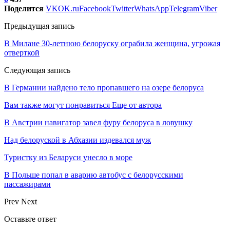
Поделится
VK
OK.ru
Facebook
Twitter
WhatsApp
Telegram
Viber
Предыдущая запись
В Милане 30-летнюю белоруску ограбила женщина, угрожая
отверткой
Следующая запись
В Германии найдено тело пропавшего на озере белоруса
Вам также могут понравиться
Еще от автора
В Австрии навигатор завел фуру белоруса в ловушку
Над белоруской в Абхазии издевался муж
Туристку из Беларуси унесло в море
В Польше попал в аварию автобус с белорусскими
пассажирами
Prev
Next
Оставьте ответ