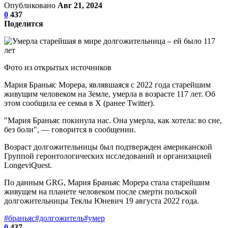
Опубликовано
Авг 21, 2024
0
437
Поделится
Фото из открытых источников
Мария Браньяс Морера, являвшаяся с 2022 года старейшим
живущим человеком на Земле, умерла в возрасте 117 лет. Об
этом сообщила ее семья в Х (ранее Twitter).
"Мария Браньяс покинула нас. Она умерла, как хотела: во сне,
без боли", — говорится в сообщении.
Возраст долгожительницы был подтвержден американской
Группой геронтологических исследований и организацией
LongeviQuest.
По данным GRG, Мария Браньяс Морера стала старейшим
живущем на планете человеком после смерти польской
долгожительницы Теклы Юневич 19 августа 2022 года.
#браньяс
#долгожитель
#умер
0
437