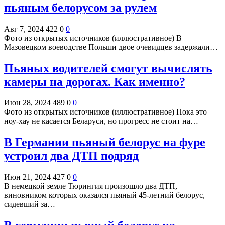
пьяным белорусом за рулем
Авг 7, 2024
422
0
0
Фото из открытых источников (иллюстративное) В
Мазовецком воеводстве Польши двое очевидцев задержали…
Пьяных водителей смогут вычислять
камеры на дорогах. Как именно?
Июн 28, 2024
489
0
0
Фото из открытых источников (иллюстративное) Пока это
ноу-хау не касается Беларуси, но прогресс не стоит на…
В Германии пьяный белорус на фуре
устроил два ДТП подряд
Июн 21, 2024
427
0
0
В немецкой земле Тюрингия произошло два ДТП,
виновником которых оказался пьяный 45-летний белорус,
сидевший за…