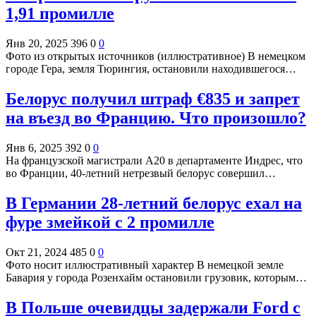
1,91 промилле
Янв 20, 2025
396
0
0
Фото из открытых источников (иллюстративное) В немецком
городе Гера, земля Тюрингия, остановили находившегося…
Белорус получил штраф €835 и запрет
на въезд во Францию. Что произошло?
Янв 6, 2025
392
0
0
На французской магистрали А20 в департаменте Индрес, что
во Франции, 40-летний нетрезвый белорус совершил…
В Германии 28-летний белорус ехал на
фуре змейкой с 2 промилле
Окт 21, 2024
485
0
0
Фото носит иллюстративный характер В немецкой земле
Бавария у города Розенхайм остановили грузовик, которым…
В Польше очевидцы задержали Ford c