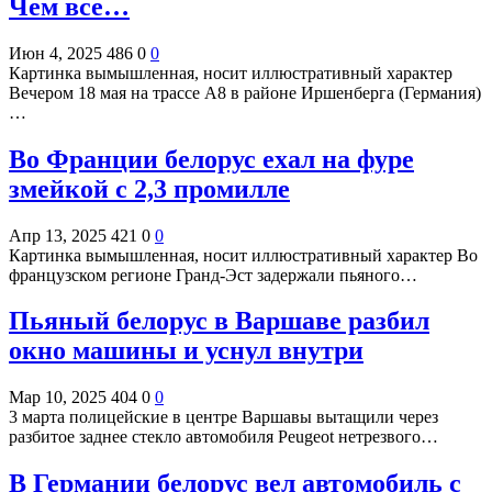
Чем все…
Июн 4, 2025
486
0
0
Картинка вымышленная, носит иллюстративный характер
Вечером 18 мая на трассе A8 в районе Иршенберга (Германия)
…
Во Франции белорус ехал на фуре
змейкой с 2,3 промилле
Апр 13, 2025
421
0
0
Картинка вымышленная, носит иллюстративный характер Во
французском регионе Гранд-Эст задержали пьяного…
Пьяный белорус в Варшаве разбил
окно машины и уснул внутри
Мар 10, 2025
404
0
0
3 марта полицейские в центре Варшавы вытащили через
разбитое заднее стекло автомобиля Peugeot нетрезвого…
В Германии белорус вел автомобиль с