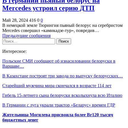
В германии пьяный белорус на
Mercedes устроил серию ДТП
Май 28, 2024
416
0
0
В немецкой земле Тюрингия пьяный белорус на серебристом
Mercedes совершил «камикадзе-тур», повредив…
Предыдущие сообщения
Интересное:
Польские СМИ сообщают об изнасиловании белоруски в
Варшаве…
В Казахстане построят три завода по выпуску белорусских…
Старейший мужчина мира скончался в возрасте 114 лет
Гибель 15-летнего сына белоруски всколыхнула всю Италию
В Германии с луга украли трактор «Беларус» времен ГДР
Жительница Могилева присвоила более Br120 тысяч
бюджетных денег