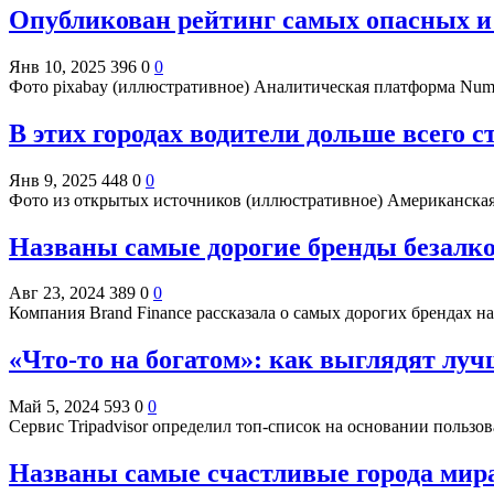
Опубликован рейтинг самых опасных и 
Янв 10, 2025
396
0
0
Фото pixabay (иллюстративное) Аналитическая платформа Num
В этих городах водители дольше всего с
Янв 9, 2025
448
0
0
Фото из открытых источников (иллюстративное) Американска
Названы самые дорогие бренды безалко
Авг 23, 2024
389
0
0
Компания Brand Finance рассказала о самых дорогих брендах 
«Что-то на богатом»: как выглядят луч
Май 5, 2024
593
0
0
Сервис Tripadvisor определил топ-список на основании польз
Названы самые счастливые города мира