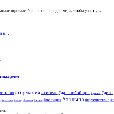
анализировали больше ста городов мира, чтобы узнать,…
ли в…
…
тных денег
#германия
#гибель
#дальнобойщик
#дети
огатство
#деньга
#польша
#полиция
#
#путешествие
ь
#поезд
#питание
#пожар
#поиск
щены.