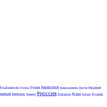
#животное
#долгожитель
#дуров
#испания
#дорога
#изнасилование
#индия
#россия
пьяный
#сша
#рейтинг
#турция
#рекорд
#сигарета
#теракт