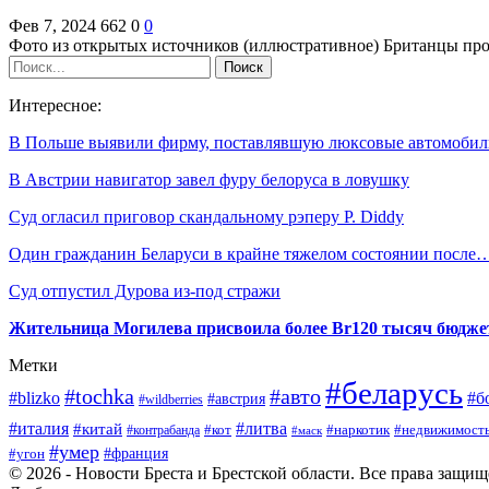
Фев 7, 2024
662
0
0
Фото из открытых источников (иллюстративное) Британцы про
Интересное:
В Польше выявили фирму, поставлявшую люксовые автомоби
В Австрии навигатор завел фуру белоруса в ловушку
Суд огласил приговор скандальному рэперу P. Diddy
Один гражданин Беларуси в крайне тяжелом состоянии после
Суд отпустил Дурова из-под стражи
Жительница Могилева присвоила более Br120 тысяч бюдже
Метки
#беларусь
#tochka
#авто
#blizko
#б
#австрия
#wildberries
#италия
#литва
#китай
#недвижимост
#контрабанда
#кот
#наркотик
#маск
#умер
#франция
#угон
© 2026 - Новости Бреста и Брестской области. Все права защи