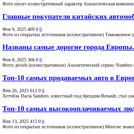
Фото носит иллюстративный характер Аналитическая компания
Главные покупатели китайских автомоб
Фев 9, 2025
409
0
0
Фото из открытых источников (иллюстративное) Таможенное 
Названы самые дорогие города Европы.
Фев 8, 2025
366
0
0
Фото: pexels (иллюстративное) Аналитический сервис Numbeo
Топ-10 самых продаваемых авто в Европе
Янв 26, 2025
612
0
0
Хетчбэк Dacia Sandero, известный под брендом Renault, стал 
Топ-10 самых высокооплачиваемых люде
Янв 13, 2025
415
0
0
Фото из открытых источников (иллюстративное) Многие знают