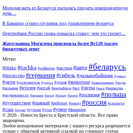
Молодая мать из Беларуси пыталась продать новорожденную
дочь…
В Баварии сгорел грузовик под управлением белоруса
Центробанк России снова повысил ставку: чем это грозит…
Жительница Могилева присвоила более Br120 тысяч
бюджетных денег
Метки
#беларусь
#tochka
#авто
#blizko
#австрия
#wildberries
#германия
#гибель
#дальнобойщик
#богатство
#деньга
#дети
#животное
#долгожитель
#дуров
#дорога
#изнасилование
#индия
#италия
#литва
#китай
#испания
#контрабанда
#кот
#наркотик
#маск
#польша
#полиция
#недвижимость
#поезд
#питание
#пожар
#поиск
#россия
#пьяный
#путешествие
#рейтинг
#рекорд
#сигарета
#умер
#сша
#турция
#франция
#угон
#теракт
© 2026 - Новости Бреста и Брестской области. Все права
защищены.
Любое копирование материалов с нашего ресурса разрешается
только с обратной активной ссылкой на страницу статьи.