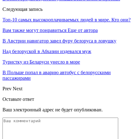
Следующая запись
Топ-10 самых высокооплачиваемых людей в мире. Кто они?
Вам также могут понравиться
Еще от автора
В Австрии навигатор завел фуру белоруса в ловушку
Над белоруской в Абхазии издевался муж
Туристку из Беларуси унесло в море
В Польше попал в аварию автобус с белорусскими
пассажирами
Prev
Next
Оставьте ответ
Ваш электронный адрес не будет опубликован.