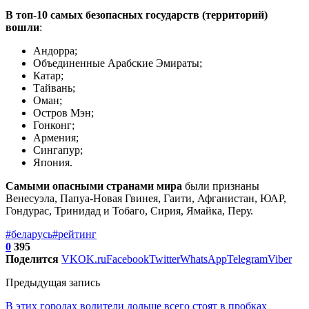
В топ-10 самых безопасных государств (территорий)
вошли
:
Андорра;
Объединенные Арабские Эмираты;
Катар;
Тайвань;
Оман;
Остров Мэн;
Гонконг;
Армения;
Сингапур;
Япония.
Самыми опасными странами мира
были признаны
Венесуэла, Папуа-Новая Гвинея, Гаити, Афганистан, ЮАР,
Гондурас, Тринидад и Тобаго, Сирия, Ямайка, Перу.
#беларусь
#рейтинг
0
395
Поделится
VK
OK.ru
Facebook
Twitter
WhatsApp
Telegram
Viber
Предыдущая запись
В этих городах водители дольше всего стоят в пробках