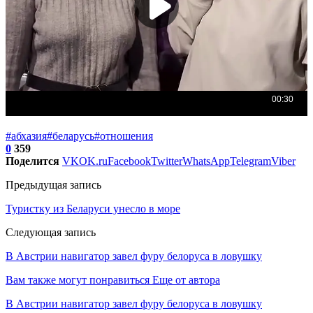
#абхазия
#беларусь
#отношения
0
359
Поделится
VK
OK.ru
Facebook
Twitter
WhatsApp
Telegram
Viber
Предыдущая запись
Туристку из Беларуси унесло в море
Следующая запись
В Австрии навигатор завел фуру белоруса в ловушку
Вам также могут понравиться
Еще от автора
В Австрии навигатор завел фуру белоруса в ловушку