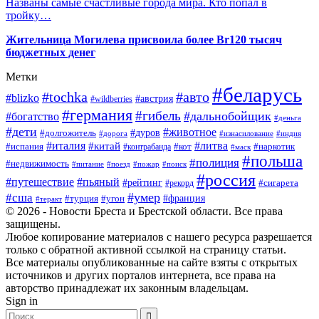
Названы самые счастливые города мира. Кто попал в
тройку…
Жительница Могилева присвоила более Br120 тысяч
бюджетных денег
Метки
#беларусь
#tochka
#авто
#blizko
#австрия
#wildberries
#германия
#гибель
#дальнобойщик
#богатство
#деньга
#дети
#животное
#долгожитель
#дуров
#дорога
#изнасилование
#индия
#италия
#литва
#китай
#испания
#контрабанда
#кот
#наркотик
#маск
#польша
#полиция
#недвижимость
#поезд
#питание
#пожар
#поиск
#россия
#пьяный
#путешествие
#рейтинг
#рекорд
#сигарета
#умер
#сша
#турция
#франция
#угон
#теракт
© 2026 - Новости Бреста и Брестской области. Все права
защищены.
Любое копирование материалов с нашего ресурса разрешается
только с обратной активной ссылкой на страницу статьи.
Все материалы опубликованные на сайте взяты с открытых
источников и других порталов интернета, все права на
авторство принадлежат их законным владельцам.
Sign in