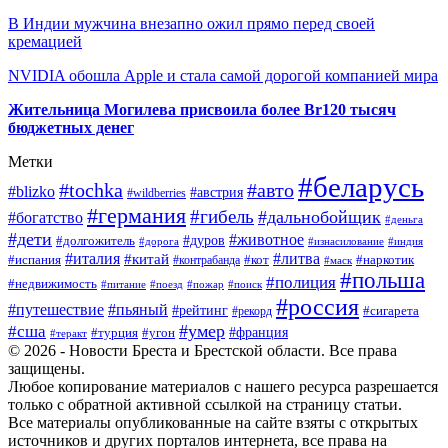
В Индии мужчина внезапно ожил прямо перед своей
кремацией
NVIDIA обошла Apple и стала самой дорогой компанией мира
Жительница Могилева присвоила более Br120 тысяч
бюджетных денег
Метки
#беларусь
#tochka
#авто
#blizko
#австрия
#wildberries
#германия
#гибель
#дальнобойщик
#богатство
#деньга
#дети
#животное
#долгожитель
#дуров
#дорога
#изнасилование
#индия
#италия
#литва
#китай
#испания
#контрабанда
#кот
#наркотик
#маск
#польша
#полиция
#недвижимость
#поезд
#питание
#пожар
#поиск
#россия
#пьяный
#путешествие
#рейтинг
#рекорд
#сигарета
#умер
#сша
#турция
#франция
#угон
#теракт
© 2026 - Новости Бреста и Брестской области. Все права
защищены.
Любое копирование материалов с нашего ресурса разрешается
только с обратной активной ссылкой на страницу статьи.
Все материалы опубликованные на сайте взяты с открытых
источников и других порталов интернета, все права на