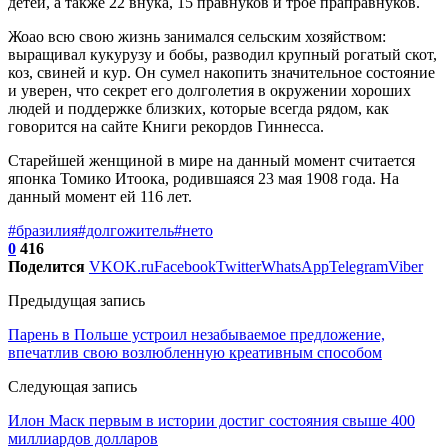
детей, а также 22 внука, 15 правнуков и трое праправнуков.
Жоао всю свою жизнь занимался сельским хозяйством:
выращивал кукурузу и бобы, разводил крупный рогатый скот,
коз, свиней и кур. Он сумел накопить значительное состояние
и уверен, что секрет его долголетия в окружении хороших
людей и поддержке близких, которые всегда рядом, как
говорится на сайте Книги рекордов Гиннесса.
Старейшей женщиной в мире на данный момент считается
японка Томико Итоока, родившаяся 23 мая 1908 года. На
данный момент ей 116 лет.
#бразилия
#долгожитель
#нето
0
416
Поделится
VK
OK.ru
Facebook
Twitter
WhatsApp
Telegram
Viber
Предыдущая запись
Парень в Польше устроил незабываемое предложение,
впечатлив свою возлюбленную креативным способом
Следующая запись
Илон Маск первым в истории достиг состояния свыше 400
миллиардов долларов