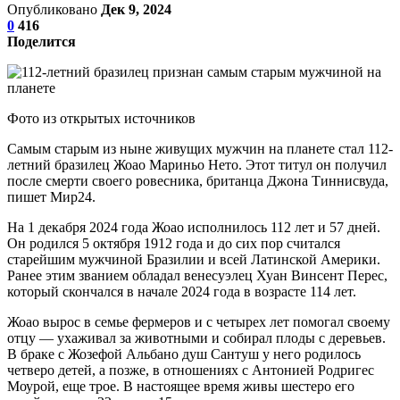
Опубликовано
Дек 9, 2024
0
416
Поделится
Фото из открытых источников
Самым старым из ныне живущих мужчин на планете стал 112-
летний бразилец Жоао Мариньо Нето. Этот титул он получил
после смерти своего ровесника, британца Джона Тиннисвуда,
пишет Мир24.
На 1 декабря 2024 года Жоао исполнилось 112 лет и 57 дней.
Он родился 5 октября 1912 года и до сих пор считался
старейшим мужчиной Бразилии и всей Латинской Америки.
Ранее этим званием обладал венесуэлец Хуан Винсент Перес,
который скончался в начале 2024 года в возрасте 114 лет.
Жоао вырос в семье фермеров и с четырех лет помогал своему
отцу — ухаживал за животными и собирал плоды с деревьев.
В браке с Жозефой Альбано душ Сантуш у него родилось
четверо детей, а позже, в отношениях с Антонией Родригес
Моурой, еще трое. В настоящее время живы шестеро его