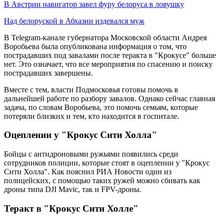
В Австрии навигатор завел фуру белоруса в ловушку
Над белоруской в Абхазии издевался муж
В Telegram-канале губернатора Московской области Андрея
Воробьева была опубликована информация о том, что
пострадавших под завалами после теракта в "Крокусе" больше
нет. Это означает, что все мероприятия по спасению и поиску
пострадавших завершены.
Вместе с тем, власти Подмосковья готовы помочь в
дальнейшей работе по разбору завалов. Однако сейчас главная
задача, по словам Воробьева, это помочь семьям, которые
потеряли близких и тем, кто находится в госпитале.
Оцеплении у "Крокус Сити Холла"
Бойцы с антидроновыми ружьями появились среди
сотрудников полиции, которые стоят в оцеплении у "Крокус
Сити Холла". Как пояснил РИА Новости один из
полицейских, с помощью таких ружей можно сбивать как
дроны типа DJI Mavic, так и FPV-дроны.
Теракт в "Крокус Сити Холле"