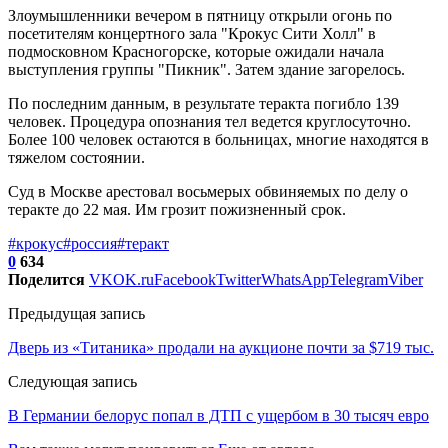
Злоумышленники вечером в пятницу открыли огонь по
посетителям концертного зала "Крокус Сити Холл" в
подмосковном Красногорске, которые ожидали начала
выступления группы "Пикник". Затем здание загорелось.
По последним данным, в результате теракта погибло 139
человек. Процедура опознания тел ведется круглосуточно.
Более 100 человек остаются в больницах, многие находятся в
тяжелом состоянии.
Суд в Москве арестовал восьмерых обвиняемых по делу о
теракте до 22 мая. Им грозит пожизненный срок.
#крокус
#россия
#теракт
0
634
Поделится
VK
OK.ru
Facebook
Twitter
WhatsApp
Telegram
Viber
Предыдущая запись
Дверь из «Титаника» продали на аукционе почти за $719 тыс.
Следующая запись
В Германии белорус попал в ДТП с ущербом в 30 тысяч евро