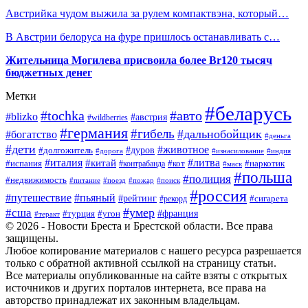
Австрийка чудом выжила за рулем компактвэна, который…
В Австрии белоруса на фуре пришлось останавливать с…
Жительница Могилева присвоила более Br120 тысяч
бюджетных денег
Метки
#беларусь
#tochka
#авто
#blizko
#австрия
#wildberries
#германия
#гибель
#дальнобойщик
#богатство
#деньга
#дети
#животное
#долгожитель
#дуров
#дорога
#изнасилование
#индия
#италия
#литва
#китай
#испания
#контрабанда
#кот
#наркотик
#маск
#польша
#полиция
#недвижимость
#поезд
#питание
#пожар
#поиск
#россия
#пьяный
#путешествие
#рейтинг
#рекорд
#сигарета
#умер
#сша
#турция
#франция
#угон
#теракт
© 2026 - Новости Бреста и Брестской области. Все права
защищены.
Любое копирование материалов с нашего ресурса разрешается
только с обратной активной ссылкой на страницу статьи.
Все материалы опубликованные на сайте взяты с открытых
источников и других порталов интернета, все права на
авторство принадлежат их законным владельцам.