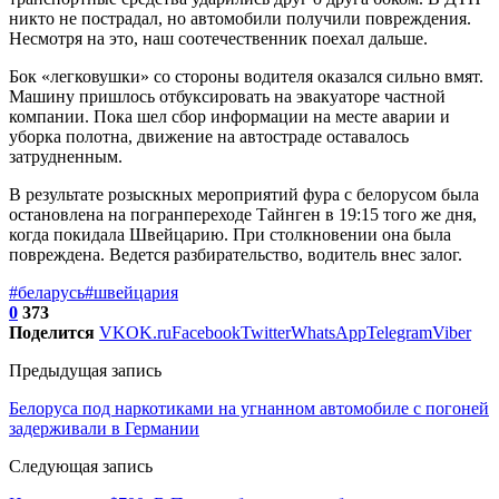
никто не пострадал, но автомобили получили повреждения.
Несмотря на это, наш соотечественник поехал дальше.
Бок «легковушки» со стороны водителя оказался сильно вмят.
Машину пришлось отбуксировать на эвакуаторе частной
компании. Пока шел сбор информации на месте аварии и
уборка полотна, движение на автостраде оставалось
затрудненным.
В результате розыскных мероприятий фура с белорусом была
остановлена на погранпереходе Тайнген в 19:15 того же дня,
когда покидала Швейцарию. При столкновении она была
повреждена. Ведется разбирательство, водитель внес залог.
#беларусь
#швейцария
0
373
Поделится
VK
OK.ru
Facebook
Twitter
WhatsApp
Telegram
Viber
Предыдущая запись
Белоруса под наркотиками на угнанном автомобиле с погоней
задерживали в Германии
Следующая запись