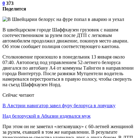
0
373
Поделится
В швейцарском городе Шаффхаузен грузовик с нашим
соотечественником за рулем после ДТП с легковым
автомобилем продолжил движение, покинув место аварии.
Об этом сообщает полиция соответствующего кантона.
Столкновение произошло в понедельник 13 января около
07:40. Автопоезд под управлением 52-летнего белоруса
двигался по автобану А4 от коммуны Тайнген в направлении
города Винтертур. После развязки Мутцентели водитель
намеревался перестроиться в правую полосу, чтобы свернуть
на съезд Шаффхаузен Норд.
Сейчас читают
В Австрии навигатор завел фуру белоруса в ловушку
Над белоруской в Абхазии издевался муж
При этом он не заметил «легковушку» с 60-летней женщиной
за рулем, ехавшей в том же направлении. В результате
транспортные средства ударились друг о друга боком. В ДТП