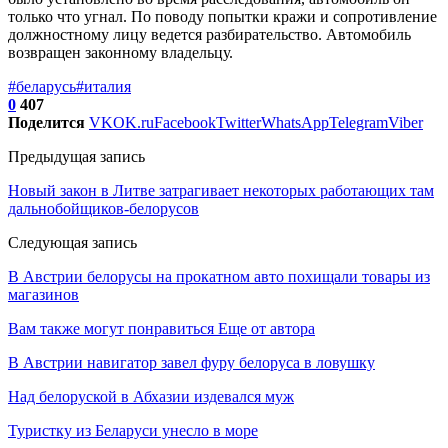
только что угнал. По поводу попытки кражи и сопротивление
должностному лицу ведется разбирательство. Автомобиль
возвращен законному владельцу.
#беларусь
#италия
0
407
Поделится
VK
OK.ru
Facebook
Twitter
WhatsApp
Telegram
Viber
Предыдущая запись
Новый закон в Литве затрагивает некоторых работающих там
дальнобойщиков-белорусов
Следующая запись
В Австрии белорусы на прокатном авто похищали товары из
магазинов
Вам также могут понравиться
Еще от автора
В Австрии навигатор завел фуру белоруса в ловушку
Над белоруской в Абхазии издевался муж
Туристку из Беларуси унесло в море