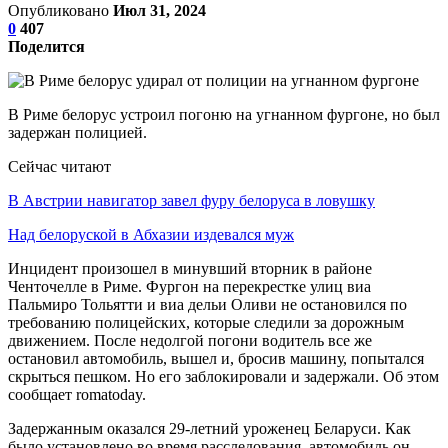
Опубликовано
Июл 31, 2024
0
407
Поделится
В Риме белорус устроил погоню на угнанном фургоне, но был
задержан полицией.
Сейчас читают
В Австрии навигатор завел фуру белоруса в ловушку
Над белоруской в Абхазии издевался муж
Инцидент произошел в минувший вторник в районе
Ченточелле в Риме. Фургон на перекрестке улиц виа
Пальмиро Тольятти и виа дельи Оливи не остановился по
требованию полицейских, которые следили за дорожным
движением. После недолгой погони водитель все же
остановил автомобиль, вышел и, бросив машину, попытался
скрыться пешком. Но его заблокировали и задержали. Об этом
сообщает romatoday.
Задержанным оказался 29-летний уроженец Беларуси. Как
было установлено во время расследования, автомобиль он