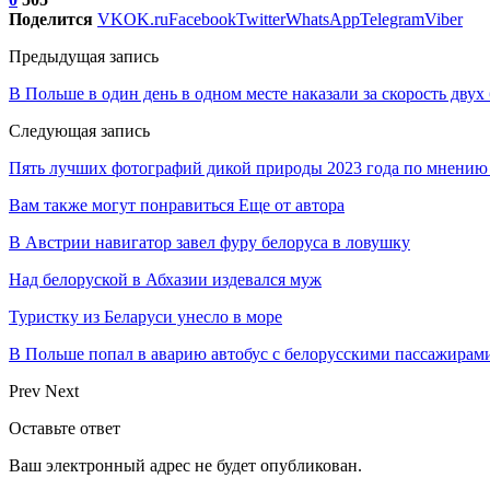
Поделится
VK
OK.ru
Facebook
Twitter
WhatsApp
Telegram
Viber
Предыдущая запись
В Польше в один день в одном месте наказали за скорость двух
Следующая запись
Пять лучших фотографий дикой природы 2023 года по мнению з
Вам также могут понравиться
Еще от автора
В Австрии навигатор завел фуру белоруса в ловушку
Над белоруской в Абхазии издевался муж
Туристку из Беларуси унесло в море
В Польше попал в аварию автобус с белорусскими пассажирам
Prev
Next
Оставьте ответ
Ваш электронный адрес не будет опубликован.