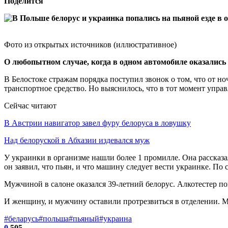
Поделится
Фото из открытых источников (иллюстративное)
О любопытном случае, когда в одном автомобиле оказались 
В Белостоке стражам порядка поступил звонок о том, что от но
транспортное средство. Но выяснилось, что в тот момент упра
Сейчас читают
В Австрии навигатор завел фуру белоруса в ловушку
Над белоруской в Абхазии издевался муж
У украинки в организме нашли более 1 промилле. Она рассказа
он заявил, что пьян, и что машину следует вести украинке. По 
Мужчиной в салоне оказался 39-летний белорус. Алкотестер пока
И женщину, и мужчину оставили протрезвиться в отделении. М
#беларусь
#польша
#пьяный
#украина
0
505