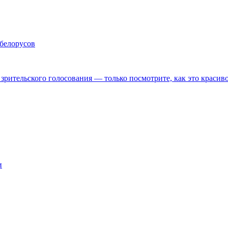
 белорусов
рительского голосования — только посмотрите, как это красив
и