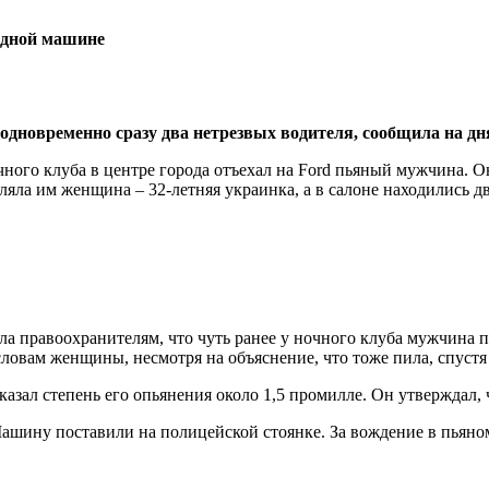
одновременно сразу два нетрезвых водителя, сообщила на дн
чного клуба в центре города отъехал на Ford пьяный мужчина. Он
вляла им женщина – 32-летняя украинка, а в салоне находились 
ла правоохранителям, что чуть ранее у ночного клуба мужчина 
словам женщины, несмотря на объяснение, что тоже пила, спустя 
зал степень его опьянения около 1,5 промилле. Он утверждал, чт
ашину поставили на полицейской стоянке. За вождение в пьяном