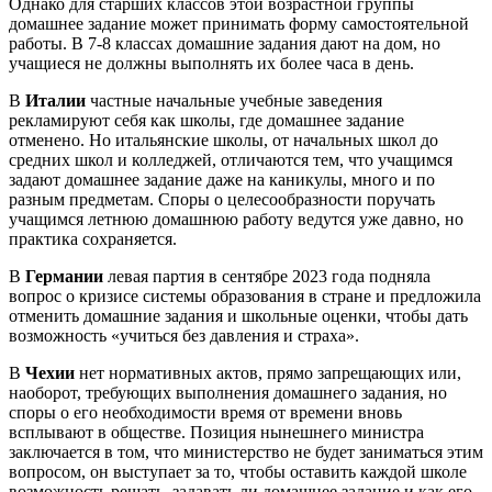
Однако для старших классов этой возрастной группы
домашнее задание может принимать форму самостоятельной
работы. В 7-8 классах домашние задания дают на дом, но
учащиеся не должны выполнять их более часа в день.
В
Италии
частные начальные учебные заведения
рекламируют себя как школы, где домашнее задание
отменено. Но итальянские школы, от начальных школ до
средних школ и колледжей, отличаются тем, что учащимся
задают домашнее задание даже на каникулы, много и по
разным предметам. Споры о целесообразности поручать
учащимся летнюю домашнюю работу ведутся уже давно, но
практика сохраняется.
В
Германии
левая партия в сентябре 2023 года подняла
вопрос о кризисе системы образования в стране и предложила
отменить домашние задания и школьные оценки, чтобы дать
возможность «учиться без давления и страха».
В
Чехии
нет нормативных актов, прямо запрещающих или,
наоборот, требующих выполнения домашнего задания, но
споры о его необходимости время от времени вновь
всплывают в обществе. Позиция нынешнего министра
заключается в том, что министерство не будет заниматься этим
вопросом, он выступает за то, чтобы оставить каждой школе
возможность решать, задавать ли домашнее задание и как его