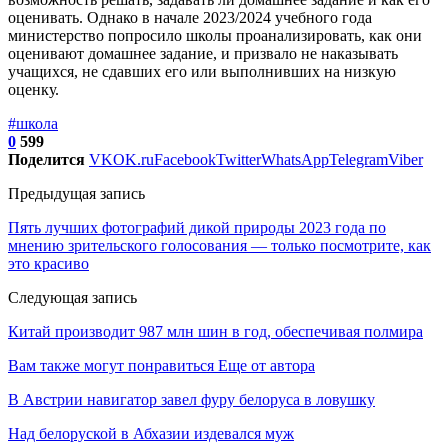
оценивать. Однако в начале 2023/2024 учебного года
министерство попросило школы проанализировать, как они
оценивают домашнее задание, и призвало не наказывать
учащихся, не сдавших его или выполнивших на низкую
оценку.
#школа
0
599
Поделится
VK
OK.ru
Facebook
Twitter
WhatsApp
Telegram
Viber
Предыдущая запись
Пять лучших фотографий дикой природы 2023 года по
мнению зрительского голосования — только посмотрите, как
это красиво
Следующая запись
Китай производит 987 млн шин в год, обеспечивая полмира
Вам также могут понравиться
Еще от автора
В Австрии навигатор завел фуру белоруса в ловушку
Над белоруской в Абхазии издевался муж