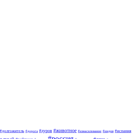
#животное
#долгожитель
#дуров
#испания
#дорога
#изнасилование
#индия
#россия