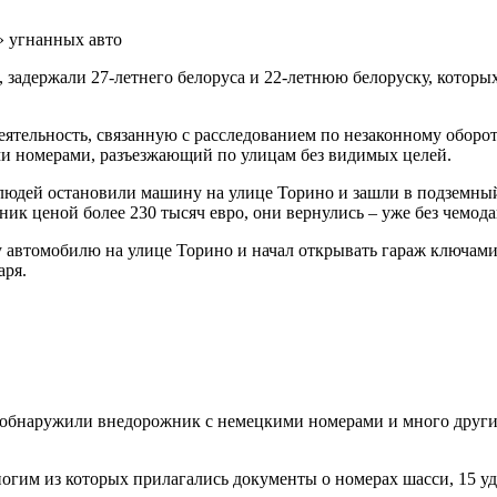
задержали 27-летнего белоруса и 22-летнюю белоруску, которы
еятельность, связанную с расследованием по незаконному оборо
и номерами, разъезжающий по улицам без видимых целей.
 людей остановили машину на улице Торино и зашли в подземный 
ик ценой более 230 тысяч евро, они вернулись – уже без чемода
у автомобилю на улице Торино и начал открывать гараж ключам
аря.
у, обнаружили внедорожник с немецкими номерами и много друг
многим из которых прилагались документы о номерах шасси, 15 