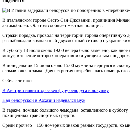
Поделится
В итальянском городе Сесто-Сан-Джованни, провинция Милан, 
автомобилей. Об этом сообщает местная полиция.
Стражи порядка, проводя на территории города оперативную д
раз наблюдали компактный двухместный ситикар с украинским
В субботу 13 июля около 19.00 вечера было замечено, как двое
минут, в течение которых оперативники увидели там внедорожн
В понедельник 15 июля около 15:00 мужчина вернулся к своем
сломав ключ в замке. Для вскрытия потребовалась помощь слес
Сейчас читают
В Австрии навигатор завел фуру белоруса в ловушку
Над белоруской в Абхазии издевался муж
В гараже, помимо большого чемодана, оставленного в суббот
похищенных транспортных средств.
Среди прочего – 150 номерных знаков разных государств, ко 