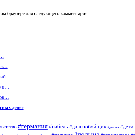
том браузере для следующего комментария.
В…
 на…
вший…
в в…
нов…
тных денег
#германия
#гибель
#дальнобойщик
#дети
огатство
#деньга
#польша