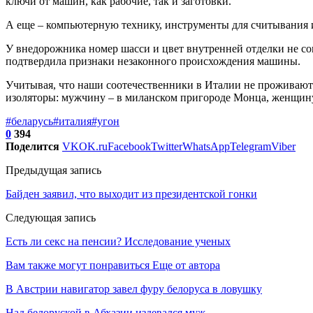
ключи от машин, как рабочие, так и заготовки.
А еще – компьютерную технику, инструменты для считывания и
У внедорожника номер шасси и цвет внутренней отделки не сов
подтвердила признаки незаконного происхождения машины.
Учитывая, что наши соотечественники в Италии не проживают 
изоляторы: мужчину – в миланском пригороде Монца, женщину
#беларусь
#италия
#угон
0
394
Поделится
VK
OK.ru
Facebook
Twitter
WhatsApp
Telegram
Viber
Предыдущая запись
Байден заявил, что выходит из президентской гонки
Следующая запись
Есть ли секс на пенсии? Исследование ученых
Вам также могут понравиться
Еще от автора
В Австрии навигатор завел фуру белоруса в ловушку
Над белоруской в Абхазии издевался муж