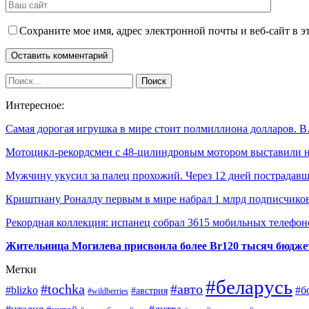
Сохраните мое имя, адрес электронной почты и веб-сайт в э
Интересное:
Самая дорогая игрушка в мире стоит полмиллиона долларов. 
Мотоцикл-рекордсмен с 48-цилиндровым мотором выставили
Мужчину укусил за палец прохожий. Через 12 дней пострада
Криштиану Роналду первым в мире набрал 1 млрд подписчико
Рекордная коллекция: испанец собрал 3615 мобильных телефо
Жительница Могилева присвоила более Br120 тысяч бюдже
Метки
#беларусь
#tochka
#авто
#blizko
#б
#австрия
#wildberries