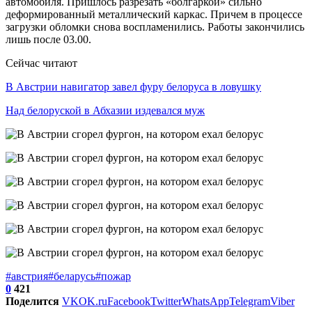
автомобиля. Пришлось разрезать «болгаркой» сильно
деформированный металлический каркас. Причем в процессе
загрузки обломки снова воспламенились. Работы закончились
лишь после 03.00.
Сейчас читают
В Австрии навигатор завел фуру белоруса в ловушку
Над белоруской в Абхазии издевался муж
#австрия
#беларусь
#пожар
0
421
Поделится
VK
OK.ru
Facebook
Twitter
WhatsApp
Telegram
Viber