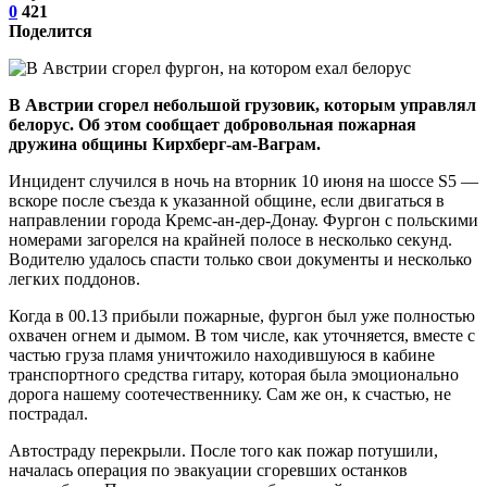
0
421
Поделится
В Австрии сгорел небольшой грузовик, которым управлял
белорус. Об этом сообщает добровольная пожарная
дружина общины Кирхберг-ам-Ваграм.
Инцидент случился в ночь на вторник 10 июня на шоссе S5 —
вскоре после съезда к указанной общине, если двигаться в
направлении города Кремс-ан-дер-Донау. Фургон с польскими
номерами загорелся на крайней полосе в несколько секунд.
Водителю удалось спасти только свои документы и несколько
легких поддонов.
Когда в 00.13 прибыли пожарные, фургон был уже полностью
охвачен огнем и дымом. В том числе, как уточняется, вместе с
частью груза пламя уничтожило находившуюся в кабине
транспортного средства гитару, которая была эмоционально
дорога нашему соотечественнику. Сам же он, к счастью, не
пострадал.
Автостраду перекрыли. После того как пожар потушили,
началась операция по эвакуации сгоревших останков