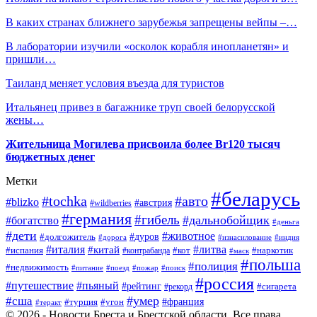
В каких странах ближнего зарубежья запрещены вейпы –…
В лаборатории изучили «осколок корабля инопланетян» и
пришли…
Таиланд меняет условия въезда для туристов
Итальянец привез в багажнике труп своей белорусской
жены…
Жительница Могилева присвоила более Br120 тысяч
бюджетных денег
Метки
#беларусь
#tochka
#авто
#blizko
#австрия
#wildberries
#германия
#гибель
#дальнобойщик
#богатство
#деньга
#дети
#животное
#долгожитель
#дуров
#дорога
#изнасилование
#индия
#италия
#литва
#китай
#испания
#контрабанда
#кот
#наркотик
#маск
#польша
#полиция
#недвижимость
#поезд
#питание
#пожар
#поиск
#россия
#пьяный
#путешествие
#рейтинг
#рекорд
#сигарета
#умер
#сша
#турция
#франция
#угон
#теракт
© 2026 - Новости Бреста и Брестской области. Все права