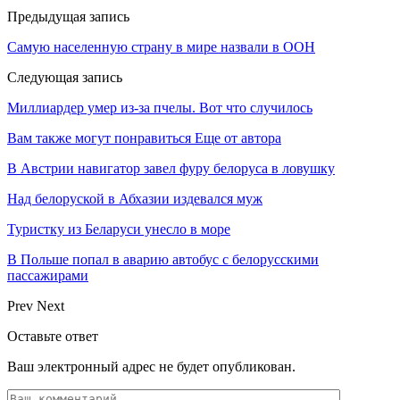
Предыдущая запись
Самую населенную страну в мире назвали в ООН
Следующая запись
Миллиардер умер из-за пчелы. Вот что случилось
Вам также могут понравиться
Еще от автора
В Австрии навигатор завел фуру белоруса в ловушку
Над белоруской в Абхазии издевался муж
Туристку из Беларуси унесло в море
В Польше попал в аварию автобус с белорусскими
пассажирами
Prev
Next
Оставьте ответ
Ваш электронный адрес не будет опубликован.