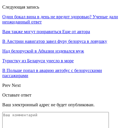
Следующая запись
Один бокал вина в день не вредит здоровью? Ученые дали
неожиданный ответ
Вам также могут понравиться
Еще от автора
В Австрии навигатор завел фуру белоруса в ловушку
Над белоруской в Абхазии издевался муж
Туристку из Беларуси унесло в море
В Польше попал в аварию автобус с белорусскими
пассажирами
Prev
Next
Оставьте ответ
Ваш электронный адрес не будет опубликован.