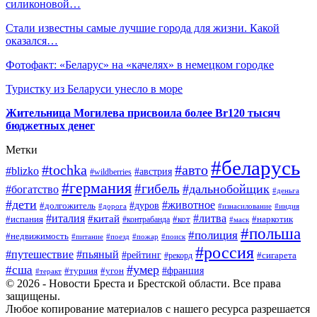
силиконовой…
Стали известны самые лучшие города для жизни. Какой
оказался…
Фотофакт: «Беларус» на «качелях» в немецком городке
Туристку из Беларуси унесло в море
Жительница Могилева присвоила более Br120 тысяч
бюджетных денег
Метки
#беларусь
#tochka
#авто
#blizko
#австрия
#wildberries
#германия
#гибель
#дальнобойщик
#богатство
#деньга
#дети
#животное
#долгожитель
#дуров
#дорога
#изнасилование
#индия
#италия
#литва
#китай
#испания
#контрабанда
#кот
#наркотик
#маск
#польша
#полиция
#недвижимость
#поезд
#питание
#пожар
#поиск
#россия
#пьяный
#путешествие
#рейтинг
#рекорд
#сигарета
#умер
#сша
#турция
#франция
#угон
#теракт
© 2026 - Новости Бреста и Брестской области. Все права
защищены.
Любое копирование материалов с нашего ресурса разрешается