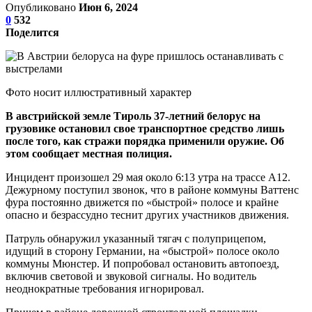
Опубликовано
Июн 6, 2024
0
532
Поделится
Фото носит иллюстративный характер
В австрийской земле Тироль 37-летний белорус на
грузовике остановил свое транспортное средство лишь
после того, как стражи порядка применили оружие. Об
этом сообщает местная полиция.
Инцидент произошел 29 мая около 6:13 утра на трассе А12.
Дежурному поступил звонок, что в районе коммуны Ваттенс
фура постоянно движется по «быстрой» полосе и крайне
опасно и безрассудно теснит других участников движения.
Патруль обнаружил указанный тягач с полуприцепом,
идущий в сторону Германии, на «быстрой» полосе около
коммуны Мюнстер. И попробовал остановить автопоезд,
включив световой и звуковой сигналы. Но водитель
неоднократные требования игнорировал.