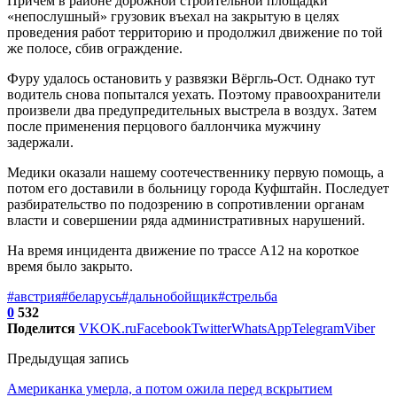
Причем в районе дорожной строительной площадки
«непослушный» грузовик въехал на закрытую в целях
проведения работ территорию и продолжил движение по той
же полосе, сбив ограждение.
Фуру удалось остановить у развязки Вёргль-Ост. Однако тут
водитель снова попытался уехать. Поэтому правоохранители
произвели два предупредительных выстрела в воздух. Затем
после применения перцового баллончика мужчину
задержали.
Медики оказали нашему соотечественнику первую помощь, а
потом его доставили в больницу города Куфштайн. Последует
разбирательство по подозрению в сопротивлении органам
власти и совершении ряда административных нарушений.
На время инцидента движение по трассе А12 на короткое
время было закрыто.
#австрия
#беларусь
#дальнобойщик
#стрельба
0
532
Поделится
VK
OK.ru
Facebook
Twitter
WhatsApp
Telegram
Viber
Предыдущая запись
Американка умерла, а потом ожила перед вскрытием