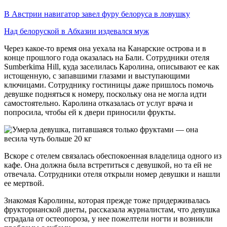
В Австрии навигатор завел фуру белоруса в ловушку
Над белоруской в Абхазии издевался муж
Через какое-то время она уехала на Канарские острова и в
конце прошлого года оказалась на Бали. Сотрудники отеля
Sumberkima Hill, куда заселилась Каролина, описывают ее как
истощенную, с запавшими глазами и выступающими
ключицами. Сотруднику гостиницы даже пришлось помочь
девушке подняться к номеру, поскольку она не могла идти
самостоятельно. Каролина отказалась от услуг врача и
попросила, чтобы ей к двери приносили фрукты.
Вскоре с отелем связалась обеспокоенная владелица одного из
кафе. Она должна была встретиться с девушкой, но та ей не
отвечала. Сотрудники отеля открыли номер девушки и нашли
ее мертвой.
Знакомая Каролины, которая прежде тоже придерживалась
фрукторианской диеты, рассказала журналистам, что девушка
страдала от остеопороза, у нее пожелтели ногти и возникли