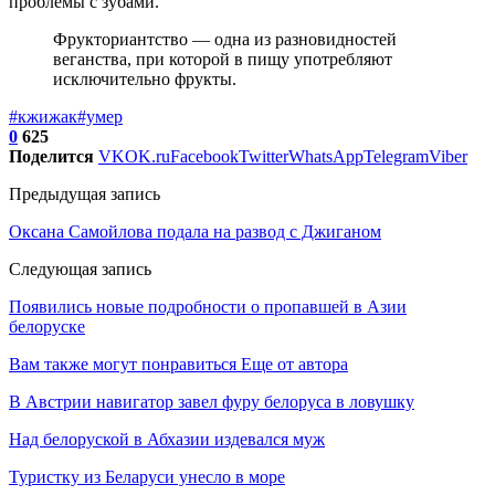
проблемы с зубами.
Фрукториантство — одна из разновидностей
веганства, при которой в пищу употребляют
исключительно фрукты.
#кжижак
#умер
0
625
Поделится
VK
OK.ru
Facebook
Twitter
WhatsApp
Telegram
Viber
Предыдущая запись
Оксана Самойлова подала на развод с Джиганом
Следующая запись
Появились новые подробности о пропавшей в Азии
белоруске
Вам также могут понравиться
Еще от автора
В Австрии навигатор завел фуру белоруса в ловушку
Над белоруской в Абхазии издевался муж
Туристку из Беларуси унесло в море