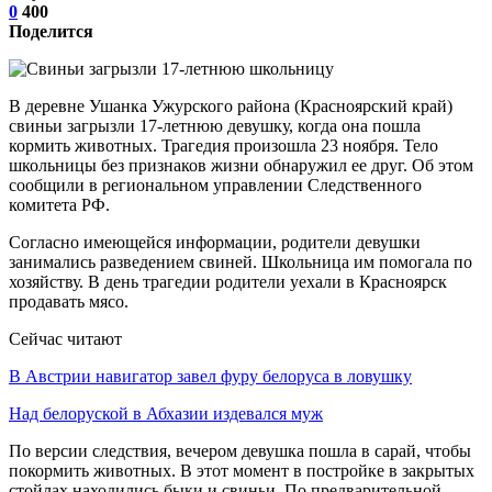
0
400
Поделится
В деревне Ушанка Ужурского района (Красноярский край)
свиньи загрызли 17-летнюю девушку, когда она пошла
кормить животных. Трагедия произошла 23 ноября. Тело
школьницы без признаков жизни обнаружил ее друг. Об этом
сообщили в региональном управлении Следственного
комитета РФ.
Согласно имеющейся информации, родители девушки
занимались разведением свиней. Школьница им помогала по
хозяйству. В день трагедии родители уехали в Красноярск
продавать мясо.
Сейчас читают
В Австрии навигатор завел фуру белоруса в ловушку
Над белоруской в Абхазии издевался муж
По версии следствия, вечером девушка пошла в сарай, чтобы
покормить животных. В этот момент в постройке в закрытых
стойлах находились быки и свиньи. По предварительной