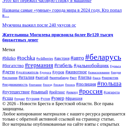
Этот кот пережил часовую стирку в машинке
Названы самые «умные» города мира в 2024 году. Кто попал
в…
Мужчина выжил после 240 укусов ос
Жительница Могилева присвоила более Br120 тысяч
бюджетных денег
Метки
#беларусь
#tochka
#авто
#blizko
#австрия
#wildberries
#германия
#гибель
#дальнобойщик
#богатство
#деньга
#дети
#животное
#долгожитель
#дуров
#дорога
#изнасилование
#индия
#италия
#литва
#китай
#испания
#контрабанда
#кот
#наркотик
#маск
#польша
#полиция
#недвижимость
#поезд
#питание
#пожар
#поиск
#россия
#пьяный
#путешествие
#рейтинг
#рекорд
#сигарета
#умер
#сша
#турция
#франция
#угон
#теракт
© 2026 - Новости Бреста и Брестской области. Все права
защищены.
Любое копирование материалов с нашего ресурса разрешается
только с обратной активной ссылкой на страницу статьи.
Все материалы опубликованные на сайте взяты с открытых