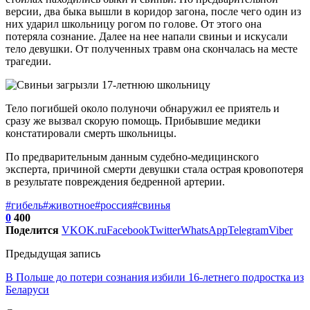
версии, два быка вышли в коридор загона, после чего один из
них ударил школьницу рогом по голове. От этого она
потеряла сознание. Далее на нее напали свиньи и искусали
тело девушки. От полученных травм она скончалась на месте
трагедии.
Тело погибшей около полуночи обнаружил ее приятель и
сразу же вызвал скорую помощь. Прибывшие медики
констатировали смерть школьницы.
По предварительным данным судебно-медицинского
эксперта, причиной смерти девушки стала острая кровопотеря
в результате повреждения бедренной артерии.
#гибель
#животное
#россия
#свинья
0
400
Поделится
VK
OK.ru
Facebook
Twitter
WhatsApp
Telegram
Viber
Предыдущая запись
В Польше до потери сознания избили 16-летнего подростка из
Беларуси