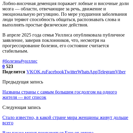
Лобно-височная деменция поражает лобные и височные доли
мозга — области, отвечающие за речь, движение и
эмоциональную регуляцию. По мере ухудшения заболевания
люди теряют способность общаться, распознавать слова и
выполнять простые физические действия.
В апреле 2025 года семья Уиллиса опубликовала публичное
заявление, заверив поклонников, что, несмотря на
прогрессирование болезни, его состояние считается
стабильным.
#болезнь
#уиллис
0
523
Поделится
VK
OK.ru
Facebook
Twitter
WhatsApp
Telegram
Viber
Предыдущая запись
Названы страны с самым большим госдолгом на одного
жителя — вот список
Следующая запись
Стало известно, в какой стране мира женщины живут дольше
всего
Вам также могут понравиться
Еще от автора