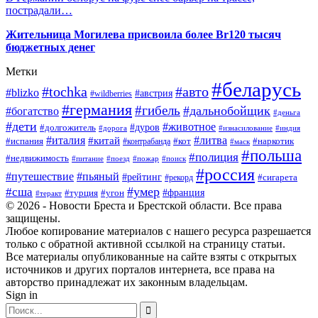
пострадали…
Жительница Могилева присвоила более Br120 тысяч
бюджетных денег
Метки
#беларусь
#tochka
#авто
#blizko
#австрия
#wildberries
#германия
#гибель
#дальнобойщик
#богатство
#деньга
#дети
#животное
#долгожитель
#дуров
#дорога
#изнасилование
#индия
#италия
#литва
#китай
#испания
#контрабанда
#кот
#наркотик
#маск
#польша
#полиция
#недвижимость
#поезд
#питание
#пожар
#поиск
#россия
#пьяный
#путешествие
#рейтинг
#рекорд
#сигарета
#умер
#сша
#турция
#франция
#угон
#теракт
© 2026 - Новости Бреста и Брестской области. Все права
защищены.
Любое копирование материалов с нашего ресурса разрешается
только с обратной активной ссылкой на страницу статьи.
Все материалы опубликованные на сайте взяты с открытых
источников и других порталов интернета, все права на
авторство принадлежат их законным владельцам.
Sign in