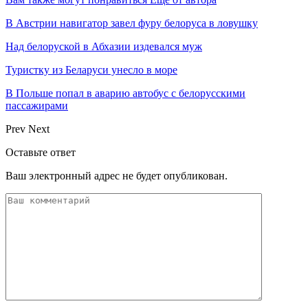
В Австрии навигатор завел фуру белоруса в ловушку
Над белоруской в Абхазии издевался муж
Туристку из Беларуси унесло в море
В Польше попал в аварию автобус с белорусскими
пассажирами
Prev
Next
Оставьте ответ
Ваш электронный адрес не будет опубликован.