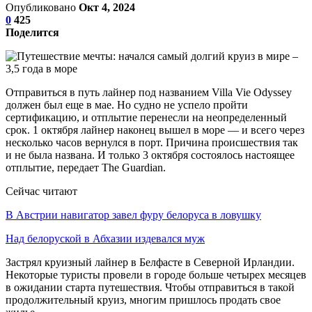
Опубликовано
Окт 4, 2024
0
425
Поделится
Отправиться в путь лайнер под названием Villa Vie Odyssey
должен был еще в мае. Но судно не успело пройти
сертификацию, и отплытие перенесли на неопределенный
срок. 1 октября лайнер наконец вышел в море — и всего через
несколько часов вернулся в порт. Причина происшествия так
и не была названа. И только 3 октября состоялось настоящее
отплытие, передает The Guardian.
Сейчас читают
В Австрии навигатор завел фуру белоруса в ловушку
Над белоруской в Абхазии издевался муж
Застрял круизный лайнер в Белфасте в Северной Ирландии.
Некоторые туристы провели в городе больше четырех месяцев
в ожидании старта путешествия. Чтобы отправиться в такой
продолжительный круиз, многим пришлось продать свое