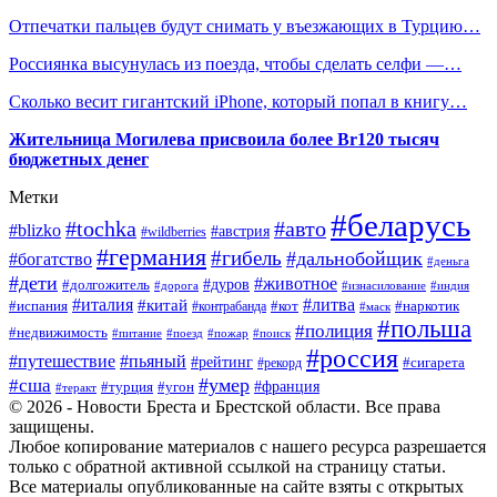
Отпечатки пальцев будут снимать у въезжающих в Турцию…
Россиянка высунулась из поезда, чтобы сделать селфи —…
Сколько весит гигантский iPhone, который попал в книгу…
Жительница Могилева присвоила более Br120 тысяч
бюджетных денег
Метки
#беларусь
#tochka
#авто
#blizko
#австрия
#wildberries
#германия
#гибель
#дальнобойщик
#богатство
#деньга
#дети
#животное
#долгожитель
#дуров
#дорога
#изнасилование
#индия
#италия
#литва
#китай
#испания
#контрабанда
#кот
#наркотик
#маск
#польша
#полиция
#недвижимость
#поезд
#питание
#пожар
#поиск
#россия
#пьяный
#путешествие
#рейтинг
#рекорд
#сигарета
#умер
#сша
#турция
#франция
#угон
#теракт
© 2026 - Новости Бреста и Брестской области. Все права
защищены.
Любое копирование материалов с нашего ресурса разрешается
только с обратной активной ссылкой на страницу статьи.
Все материалы опубликованные на сайте взяты с открытых