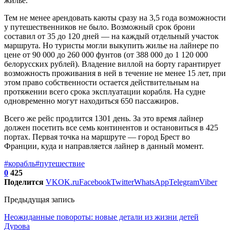
жилье.
Тем не менее арендовать каюты сразу на 3,5 года возможности
у путешественников не было. Возможный срок брони
составил от 35 до 120 дней — на каждый отдельный участок
маршрута. Но туристы могли выкупить жилье на лайнере по
цене от 90 000 до 260 000 фунтов (от 388 000 до 1 120 000
белорусских рублей). Владение виллой на борту гарантирует
возможность проживания в ней в течение не менее 15 лет, при
этом право собственности остается действительным на
протяжении всего срока эксплуатации корабля. На судне
одновременно могут находиться 650 пассажиров.
Всего же рейс продлится 1301 день. За это время лайнер
должен посетить все семь континентов и остановиться в 425
портах. Первая точка на маршруте — город Брест во
Франции, куда и направляется лайнер в данный момент.
#корабль
#путешествие
0
425
Поделится
VK
OK.ru
Facebook
Twitter
WhatsApp
Telegram
Viber
Предыдущая запись
Неожиданные повороты: новые детали из жизни детей
Дурова