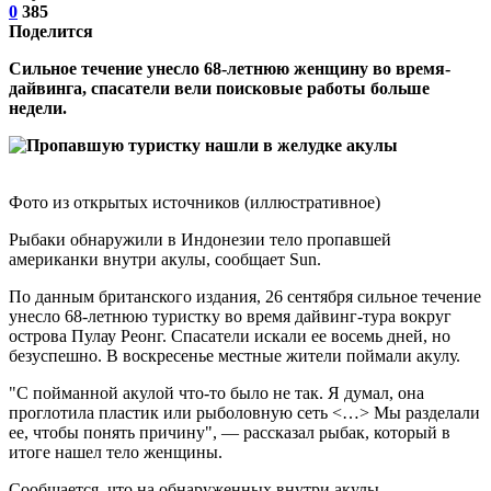
0
385
Поделится
Сильное течение унесло 68-летнюю женщину во время-
дайвинга, спасатели вели поисковые работы больше
недели.
Фото из открытых источников (иллюстративное)
Рыбаки обнаружили в Индонезии тело пропавшей
американки внутри акулы, сообщает Sun.
По данным британского издания, 26 сентября сильное течение
унесло 68-летнюю туристку во время дайвинг-тура вокруг
острова Пулау Реонг. Спасатели искали ее восемь дней, но
безуспешно. В воскресенье местные жители поймали акулу.
"С пойманной акулой что-то было не так. Я думал, она
проглотила пластик или рыболовную сеть <…> Мы разделали
ее, чтобы понять причину", — рассказал рыбак, который в
итоге нашел тело женщины.
Сообщается, что на обнаруженных внутри акулы