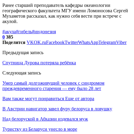
Ранее старший преподаватель кафедры океанологии
географического факультета МГУ имени Ломоносова Сергей
Мухаметов рассказал, как нужно себя вести при встрече с
акулой.
#акула
#гибель
#индонезия
0
385
Поделится
VK
OK.ru
Facebook
Twitter
WhatsApp
Telegram
Viber
Предыдущая запись
Спутница Дурова потеряла ребёнка
Следующая запись
Умер самый долгоживущий человек с синдромом
преждевременного старения — ему было 28 лет
Вам также могут понравиться
Еще от автора
В Австрии навигатор завел фуру белоруса в ловушку
Над белоруской в Абхазии издевался муж
Туристку из Беларуси унесло в море