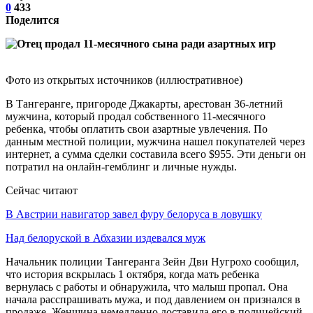
0
433
Поделится
Фото из открытых источников (иллюстративное)
В Тангеранге, пригороде Джакарты, арестован 36-летний
мужчина, который продал собственного 11-месячного
ребенка, чтобы оплатить свои азартные увлечения. По
данным местной полиции, мужчина нашел покупателей через
интернет, а сумма сделки составила всего $955. Эти деньги он
потратил на онлайн-гемблинг и личные нужды.
Сейчас читают
В Австрии навигатор завел фуру белоруса в ловушку
Над белоруской в Абхазии издевался муж
Начальник полиции Тангеранга Зейн Дви Нугрохо сообщил,
что история вскрылась 1 октября, когда мать ребенка
вернулась с работы и обнаружила, что малыш пропал. Она
начала расспрашивать мужа, и под давлением он признался в
продаже. Женщина немедленно доставила его в полицейский