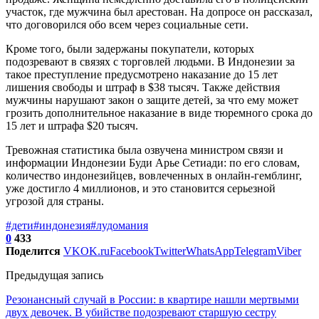
участок, где мужчина был арестован. На допросе он рассказал,
что договорился обо всем через социальные сети.
Кроме того, были задержаны покупатели, которых
подозревают в связях с торговлей людьми. В Индонезии за
такое преступление предусмотрено наказание до 15 лет
лишения свободы и штраф в $38 тысяч. Также действия
мужчины нарушают закон о защите детей, за что ему может
грозить дополнительное наказание в виде тюремного срока до
15 лет и штрафа $20 тысяч.
Тревожная статистика была озвучена министром связи и
информации Индонезии Буди Арье Сетиади: по его словам,
количество индонезийцев, вовлеченных в онлайн-гемблинг,
уже достигло 4 миллионов, и это становится серьезной
угрозой для страны.
#дети
#индонезия
#лудомания
0
433
Поделится
VK
OK.ru
Facebook
Twitter
WhatsApp
Telegram
Viber
Предыдущая запись
Резонансный случай в России: в квартире нашли мертвыми
двух девочек. В убийстве подозревают старшую сестру