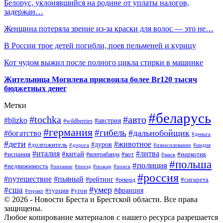
Белорус, уклонявшийся на родине от уплаты налогов,
задержан…
Женщина потеряла зрение из-за краски для волос — это не…
В России трое детей погибли, поев пельменей и курицу
Кот чудом выжил после полного цикла стирки в машинке
Жительница Могилева присвоила более Br120 тысяч
бюджетных денег
Метки
#беларусь
#tochka
#авто
#blizko
#австрия
#wildberries
#германия
#гибель
#дальнобойщик
#богатство
#деньга
#дети
#животное
#долгожитель
#дуров
#дорога
#изнасилование
#индия
#италия
#литва
#китай
#испания
#контрабанда
#кот
#наркотик
#маск
#польша
#полиция
#недвижимость
#поезд
#питание
#пожар
#поиск
#россия
#пьяный
#путешествие
#рейтинг
#рекорд
#сигарета
#умер
#сша
#турция
#франция
#угон
#теракт
© 2026 - Новости Бреста и Брестской области. Все права
защищены.
Любое копирование материалов с нашего ресурса разрешается