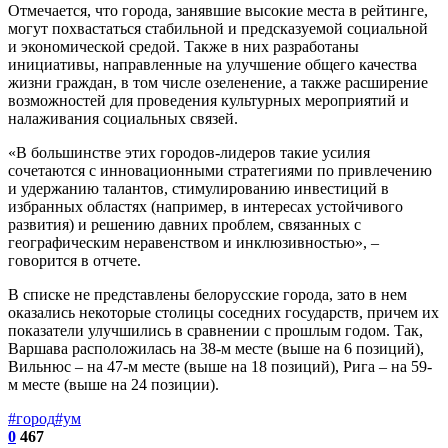
Отмечается, что города, занявшие высокие места в рейтинге,
могут похвастаться стабильной и предсказуемой социальной
и экономической средой. Также в них разработаны
инициативы, направленные на улучшение общего качества
жизни граждан, в том числе озеленение, а также расширение
возможностей для проведения культурных мероприятий и
налаживания социальных связей.
«В большинстве этих городов-лидеров такие усилия
сочетаются с инновационными стратегиями по привлечению
и удержанию талантов, стимулированию инвестиций в
избранных областях (например, в интересах устойчивого
развития) и решению давних проблем, связанных с
географическим неравенством и инклюзивностью», –
говорится в отчете.
В списке не представлены белорусские города, зато в нем
оказались некоторые столицы соседних государств, причем их
показатели улучшились в сравнении с прошлым годом. Так,
Варшава расположилась на 38-м месте (выше на 6 позиций),
Вильнюс – на 47-м месте (выше на 18 позиций), Рига – на 59-
м месте (выше на 24 позиции).
#город
#ум
0
467