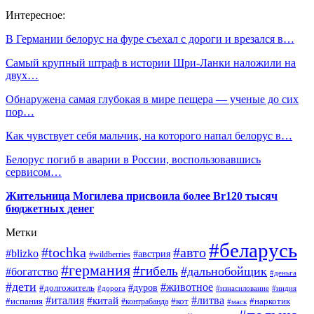
Интересное:
В Германии белорус на фуре съехал с дороги и врезался в…
Самый крупный штраф в истории Шри-Ланки наложили на
двух…
Обнаружена самая глубокая в мире пещера — ученые до сих
пор…
Как чувствует себя мальчик, на которого напал белорус в…
Белорус погиб в аварии в России, воспользовавшись
сервисом…
Жительница Могилева присвоила более Br120 тысяч
бюджетных денег
Метки
#беларусь
#tochka
#авто
#blizko
#австрия
#wildberries
#германия
#гибель
#дальнобойщик
#богатство
#деньга
#дети
#животное
#долгожитель
#дуров
#дорога
#изнасилование
#индия
#италия
#литва
#китай
#испания
#контрабанда
#кот
#наркотик
#маск