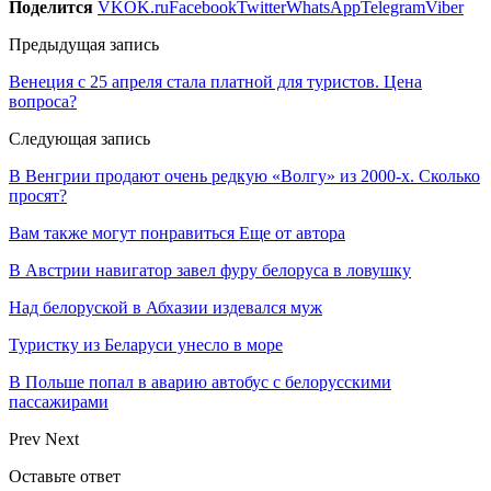
Поделится
VK
OK.ru
Facebook
Twitter
WhatsApp
Telegram
Viber
Предыдущая запись
Венеция с 25 апреля стала платной для туристов. Цена
вопроса?
Следующая запись
В Венгрии продают очень редкую «Волгу» из 2000-х. Сколько
просят?
Вам также могут понравиться
Еще от автора
В Австрии навигатор завел фуру белоруса в ловушку
Над белоруской в Абхазии издевался муж
Туристку из Беларуси унесло в море
В Польше попал в аварию автобус с белорусскими
пассажирами
Prev
Next
Оставьте ответ