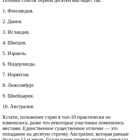
Полный список первой десятки выглядит так:
1. Финляндия.
2. Дания.
3. Исландия.
4. Швеция.
5. Израиль.
6. Нидерланды.
7. Норвегия.
8. Люксембург.
9. Швейцария.
10. Австралия.
Кстати, положение стран в топ-10 практически не
изменилось, разве что некоторые участники поменялись
местами. Единственное существенное отличие — это
попадание на десятую строчку Австралии, которая раньше
была на 12-м месте. Годом ранее первую десятку замыкала