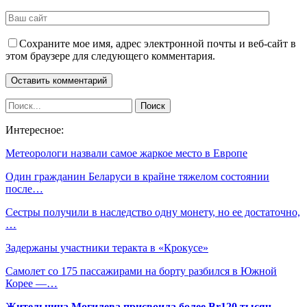
Сохраните мое имя, адрес электронной почты и веб-сайт в
этом браузере для следующего комментария.
Интересное:
Метеорологи назвали самое жаркое место в Европе
Один гражданин Беларуси в крайне тяжелом состоянии
после…
Сестры получили в наследство одну монету, но ее достаточно,
…
Задержаны участники теракта в «Крокусе»
Самолет со 175 пассажирами на борту разбился в Южной
Корее —…
Жительница Могилева присвоила более Br120 тысяч