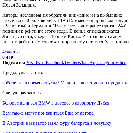
Новая Зеландия.
Авторы исследования обратили внимание и на выбывших.
Так, в топ-20 больше нет США (15-е место в прошлом году и
23-е в этом) и Германии (16-е место годом ранее против 24-й
позиции в рейтинге этого года). В конце списка значатся
Ливан, Лесото, Сьерра-Леоне и Конго. А страной с самым
низким рейтингом счастья по-прежнему остается Афганистан.
#счастье
0
449
Поделится
VK
OK.ru
Facebook
Twitter
WhatsApp
Telegram
Viber
Предыдущая запись
Заболели во время отпуска? Узнали, как его можно продлить
Следующая запись
Белорус выиграл BMW в лотерее в аэропорту Дубая
Вам также могут понравиться
Еще от автора
В Австрии навигатор завел фуру белоруса в ловушку