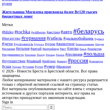
рулем
Жительница Могилева присвоила более Br120 тысяч
бюджетных денег
Метки
#беларусь
#tochka
#авто
#blizko
#австрия
#wildberries
#германия
#гибель
#дальнобойщик
#богатство
#деньга
#дети
#животное
#долгожитель
#дуров
#дорога
#изнасилование
#индия
#италия
#литва
#китай
#испания
#контрабанда
#кот
#наркотик
#маск
#польша
#полиция
#недвижимость
#поезд
#питание
#пожар
#поиск
#россия
#пьяный
#путешествие
#рейтинг
#рекорд
#сигарета
#умер
#сша
#турция
#франция
#угон
#теракт
© 2026 - Новости Бреста и Брестской области. Все права
защищены.
Любое копирование материалов с нашего ресурса разрешается
только с обратной активной ссылкой на страницу статьи.
Все материалы опубликованные на сайте взяты с открытых
источников и других порталов интернета, все права на
авторство принадлежат их законным владельцам.
Sign in