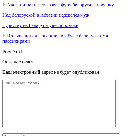
В Австрии навигатор завел фуру белоруса в ловушку
Над белоруской в Абхазии издевался муж
Туристку из Беларуси унесло в море
В Польше попал в аварию автобус с белорусскими
пассажирами
Prev
Next
Оставьте ответ
Ваш электронный адрес не будет опубликован.