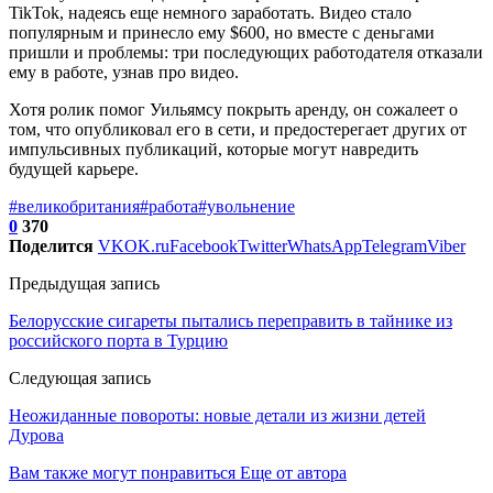
TikTok, надеясь еще немного заработать. Видео стало
популярным и принесло ему $600, но вместе с деньгами
пришли и проблемы: три последующих работодателя отказали
ему в работе, узнав про видео.
Хотя ролик помог Уильямсу покрыть аренду, он сожалеет о
том, что опубликовал его в сети, и предостерегает других от
импульсивных публикаций, которые могут навредить
будущей карьере.
#великобритания
#работа
#увольнение
0
370
Поделится
VK
OK.ru
Facebook
Twitter
WhatsApp
Telegram
Viber
Предыдущая запись
Белорусские сигареты пытались переправить в тайнике из
российского порта в Турцию
Следующая запись
Неожиданные повороты: новые детали из жизни детей
Дурова
Вам также могут понравиться
Еще от автора