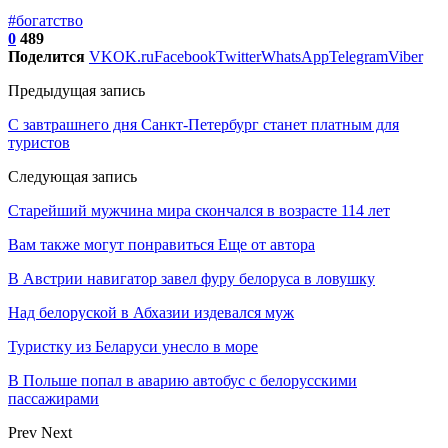
#богатство
0
489
Поделится
VK
OK.ru
Facebook
Twitter
WhatsApp
Telegram
Viber
Предыдущая запись
С завтрашнего дня Санкт-Петербург станет платным для
туристов
Следующая запись
Старейший мужчина мира скончался в возрасте 114 лет
Вам также могут понравиться
Еще от автора
В Австрии навигатор завел фуру белоруса в ловушку
Над белоруской в Абхазии издевался муж
Туристку из Беларуси унесло в море
В Польше попал в аварию автобус с белорусскими
пассажирами
Prev
Next