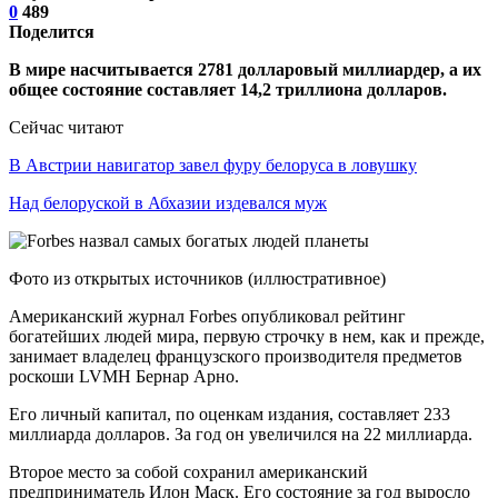
0
489
Поделится
В мире насчитывается 2781 долларовый миллиардер, а их
общее состояние составляет 14,2 триллиона долларов.
Сейчас читают
В Австрии навигатор завел фуру белоруса в ловушку
Над белоруской в Абхазии издевался муж
Фото из открытых источников (иллюстративное)
Американский журнал Forbes опубликовал рейтинг
богатейших людей мира, первую строчку в нем, как и прежде,
занимает владелец французского производителя предметов
роскоши LVMH Бернар Арно.
Его личный капитал, по оценкам издания, составляет 233
миллиарда долларов. За год он увеличился на 22 миллиарда.
Второе место за собой сохранил американский
предприниматель Илон Маск. Его состояние за год выросло