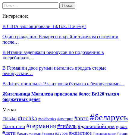
Интересное:
В США заблокировали TikTok. Почему?
Один гражданин Беларуси в крайне тяжелом состоянии
после…
В Италии задержали белорусов по подозрению в
«перебивке»…
В Германии двое румын пытались продать старые
белорусские…
В Литву приплыла 19-литровая бутылка с белорусскими…
Жительница Могилева присвоила более Br120 тысяч
бюджетных денег
Метки
#беларусь
#tochka
#авто
#blizko
#австрия
#wildberries
#германия
#гибель
#дальнобойщик
#богатство
#деньга
#дети
#животное
#долгожитель
#дуров
#дорога
#изнасилование
#индия