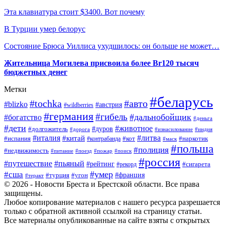
Эта клавиатура стоит $3400. Вот почему
В Турции умер белорус
Состояние Брюса Уиллиса ухудшилось: он больше не может…
Жительница Могилева присвоила более Br120 тысяч
бюджетных денег
Метки
#беларусь
#tochka
#авто
#blizko
#австрия
#wildberries
#германия
#гибель
#дальнобойщик
#богатство
#деньга
#дети
#животное
#долгожитель
#дуров
#дорога
#изнасилование
#индия
#италия
#литва
#китай
#испания
#контрабанда
#кот
#наркотик
#маск
#польша
#полиция
#недвижимость
#поезд
#питание
#пожар
#поиск
#россия
#пьяный
#путешествие
#рейтинг
#рекорд
#сигарета
#умер
#сша
#турция
#франция
#угон
#теракт
© 2026 - Новости Бреста и Брестской области. Все права
защищены.
Любое копирование материалов с нашего ресурса разрешается
только с обратной активной ссылкой на страницу статьи.
Все материалы опубликованные на сайте взяты с открытых