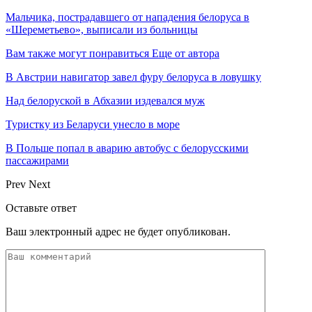
Мальчика, пострадавшего от нападения белоруса в
«Шереметьево», выписали из больницы
Вам также могут понравиться
Еще от автора
В Австрии навигатор завел фуру белоруса в ловушку
Над белоруской в Абхазии издевался муж
Туристку из Беларуси унесло в море
В Польше попал в аварию автобус с белорусскими
пассажирами
Prev
Next
Оставьте ответ
Ваш электронный адрес не будет опубликован.