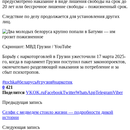
предусмотрено наказание в виде лишения свободы на срок до
20 лет или бессрочное лишение свободы – пожизненный срок.
Следствие по делу продолжается для установления других
лиц.
Скриншот: МВД Грузии / YouTube
Борьбу с наркоторговлей в Грузии ужесточили 17 марта 2025-
го, когда в парламент Грузии поступил пакет законопроектов,
окончательно разделяющий наказания за потребление и за
сбыт психотропов.
#tochka
#беларусь
#грузия
#наркотик
0
421
Поделится
VK
OK.ru
Facebook
Twitter
WhatsApp
Telegram
Viber
Предыдущая запись
Селфи с медведем стоило жизни — подробности дикой
истории
Следующая запись