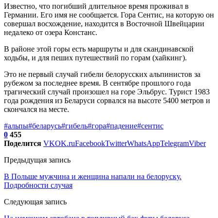
Известно, что погибший длительное время проживал в
Германии. Его имя не сообщается. Гора Сентис, на которую он
совершал восхождение, находится в Восточной Швейцарии
недалеко от озера Констанс.
В районе этой горы есть маршруты и для скандинавской
ходьбы, и для пеших путешествий по горам (хайкинг).
Это не первый случай гибели белорусских альпинистов за
рубежом за последнее время. В сентябре прошлого года
трагический случай произошел на горе Эльбрус. Турист 1983
года рождения из Беларуси сорвался на высоте 5400 метров и
скончался на месте.
#альпы
#беларусь
#гибель
#гора
#падение
#сентис
0
455
Поделится
VK
OK.ru
Facebook
Twitter
WhatsApp
Telegram
Viber
Предыдущая запись
В Польше мужчина и женщина напали на белоруску.
Подробности случая
Следующая запись