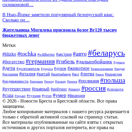
силиконовой…
В Нью-Йорке заметили популярный белорусский квас.
Сколько он…
Жительница Могилева присвоила более Br120 тысяч
бюджетных денег
Метки
#беларусь
#tochka
#авто
#blizko
#австрия
#wildberries
#германия
#гибель
#дальнобойщик
#богатство
#деньга
#дети
#животное
#долгожитель
#дуров
#дорога
#изнасилование
#индия
#италия
#литва
#китай
#испания
#контрабанда
#кот
#наркотик
#маск
#польша
#полиция
#недвижимость
#поезд
#питание
#пожар
#поиск
#россия
#пьяный
#путешествие
#рейтинг
#рекорд
#сигарета
#умер
#сша
#турция
#франция
#угон
#теракт
© 2026 - Новости Бреста и Брестской области. Все права
защищены.
Любое копирование материалов с нашего ресурса разрешается
только с обратной активной ссылкой на страницу статьи.
Все материалы опубликованные на сайте взяты с открытых
источников и других порталов интернета, все права на