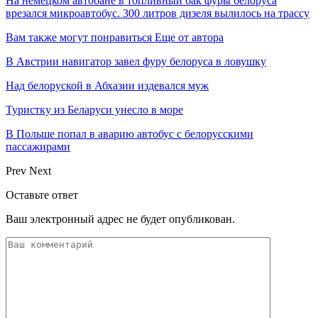
На немецком автобане в топливный бак фуры белоруса
врезался микроавтобус. 300 литров дизеля вылилось на трассу
Вам также могут понравиться
Еще от автора
В Австрии навигатор завел фуру белоруса в ловушку
Над белоруской в Абхазии издевался муж
Туристку из Беларуси унесло в море
В Польше попал в аварию автобус с белорусскими
пассажирами
Prev
Next
Оставьте ответ
Ваш электронный адрес не будет опубликован.