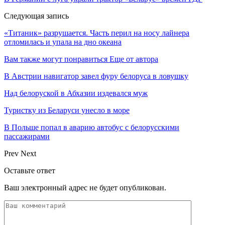
Следующая запись
«Титаник» разрушается. Часть перил на носу лайнера
отломилась и упала на дно океана
Вам также могут понравиться
Еще от автора
В Австрии навигатор завел фуру белоруса в ловушку
Над белоруской в Абхазии издевался муж
Туристку из Беларуси унесло в море
В Польше попал в аварию автобус с белорусскими
пассажирами
Prev
Next
Оставьте ответ
Ваш электронный адрес не будет опубликован.