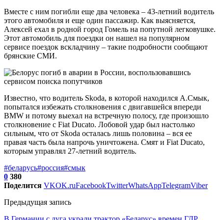
Вместе с ним погибли еще два человека – 43-летний водитель
этого автомобиля и еще один пассажир. Как выясняется,
Алексей ехал в родной город Гомель на попутной легковушке.
Этот автомобиль для поездки он нашел на популярном
сервисе поездок вскладчину – такие подробности сообщают
брянские СМИ.
Известно, что водитель Skoda, в которой находился А.Смык,
попытался избежать столкновения с двигавшейся впереди
BMW и потому выехал на встречную полосу, где произошло
столкновение с Fiat Ducato. Лобовой удар был настолько
сильным, что от Skoda осталась лишь половина – вся ее
правая часть была напрочь уничтожена. Смят и Fiat Ducato,
которым управлял 27-летний водитель.
#беларусь
#россия
#смык
0
380
Поделится
VK
OK.ru
Facebook
Twitter
WhatsApp
Telegram
Viber
Предыдущая запись
В Германии с луга украли трактор «Беларус» времен ГДР