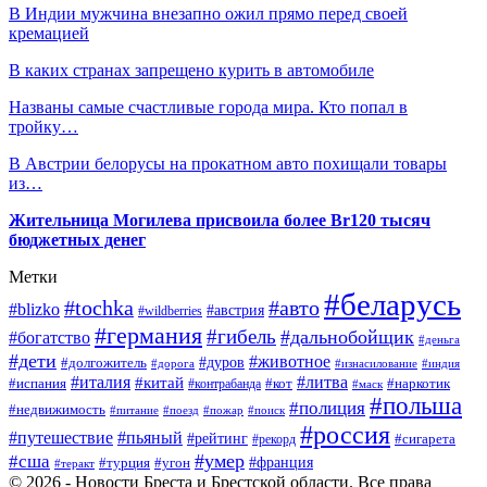
В Индии мужчина внезапно ожил прямо перед своей
кремацией
В каких странах запрещено курить в автомобиле
Названы самые счастливые города мира. Кто попал в
тройку…
В Австрии белорусы на прокатном авто похищали товары
из…
Жительница Могилева присвоила более Br120 тысяч
бюджетных денег
Метки
#беларусь
#tochka
#авто
#blizko
#австрия
#wildberries
#германия
#гибель
#дальнобойщик
#богатство
#деньга
#дети
#животное
#долгожитель
#дуров
#дорога
#изнасилование
#индия
#италия
#литва
#китай
#испания
#контрабанда
#кот
#наркотик
#маск
#польша
#полиция
#недвижимость
#поезд
#питание
#пожар
#поиск
#россия
#пьяный
#путешествие
#рейтинг
#рекорд
#сигарета
#умер
#сша
#турция
#франция
#угон
#теракт
© 2026 - Новости Бреста и Брестской области. Все права