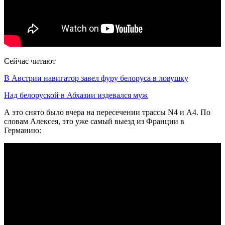
Сейчас читают
В Австрии навигатор завел фуру белоруса в ловушку
Над белоруской в Абхазии издевался муж
А это снято было вчера на пересечении трассы N4 и А4. По
словам Алексея, это уже самый выезд из Франции в
Германию: