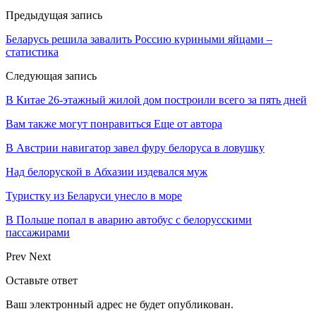
Предыдущая запись
Беларусь решила завалить Россию куриными яйцами –
статистика
Следующая запись
В Китае 26-этажный жилой дом построили всего за пять дней
Вам также могут понравиться
Еще от автора
В Австрии навигатор завел фуру белоруса в ловушку
Над белоруской в Абхазии издевался муж
Туристку из Беларуси унесло в море
В Польше попал в аварию автобус с белорусскими
пассажирами
Prev
Next
Оставьте ответ
Ваш электронный адрес не будет опубликован.