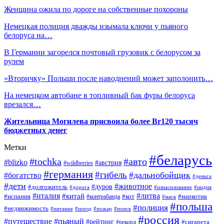
Женщина ожила по дороге на собственные похороны
Немецкая полиция дважды изымала ключи у пьяного
белоруса на…
В Германии загорелся почтовый грузовик с белорусом за
рулем
«Вторичку» Польши после наводнений может заполонить…
На немецком автобане в топливный бак фуры белоруса
врезался…
Жительница Могилева присвоила более Br120 тысяч
бюджетных денег
Метки
#беларусь
#tochka
#авто
#blizko
#австрия
#wildberries
#германия
#гибель
#дальнобойщик
#богатство
#деньга
#дети
#животное
#долгожитель
#дуров
#дорога
#изнасилование
#индия
#италия
#литва
#китай
#испания
#контрабанда
#кот
#наркотик
#маск
#польша
#полиция
#недвижимость
#поезд
#питание
#пожар
#поиск
#россия
#пьяный
#путешествие
#рейтинг
#рекорд
#сигарета