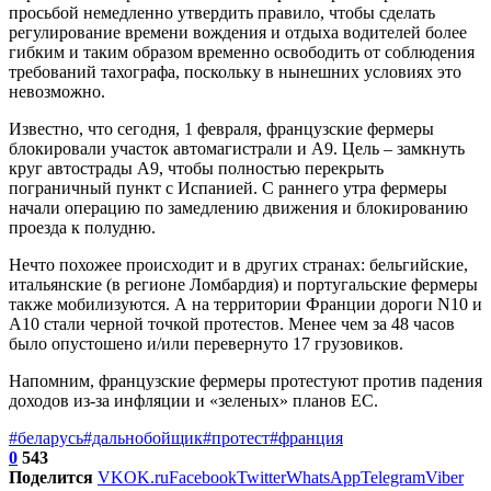
просьбой немедленно утвердить правило, чтобы сделать
регулирование времени вождения и отдыха водителей более
гибким и таким образом временно освободить от соблюдения
требований тахографа, поскольку в нынешних условиях это
невозможно.
Известно, что сегодня, 1 февраля, французские фермеры
блокировали участок автомагистрали и А9. Цель – замкнуть
круг автострады А9, чтобы полностью перекрыть
пограничный пункт с Испанией. С раннего утра фермеры
начали операцию по замедлению движения и блокированию
проезда к полудню.
Нечто похожее происходит и в других странах: бельгийские,
итальянские (в регионе Ломбардия) и португальские фермеры
также мобилизуются. А на территории Франции дороги N10 и
A10 стали черной точкой протестов. Менее чем за 48 часов
было опустошено и/или перевернуто 17 грузовиков.
Напомним, французские фермеры протестуют против падения
доходов из-за инфляции и «зеленых» планов ЕС.
#беларусь
#дальнобойщик
#протест
#франция
0
543
Поделится
VK
OK.ru
Facebook
Twitter
WhatsApp
Telegram
Viber