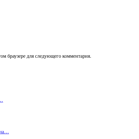
том браузере для следующего комментария.
е…
 на…