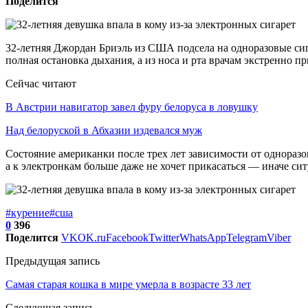
Поделится
32-летняя Джордан Бриэль из США подсела на одноразовые сигар
полная остановка дыхания, а из носа и рта врачам экстренно 
Сейчас читают
В Австрии навигатор завел фуру белоруса в ловушку
Над белоруской в Абхазии издевался муж
Состояние американки после трех лет зависимости от одноразок
а к электронкам больше даже не хочет прикасаться — иначе си
#курение
#сша
0
396
Поделится
VK
OK.ru
Facebook
Twitter
WhatsApp
Telegram
Viber
Предыдущая запись
Самая старая кошка в мире умерла в возрасте 33 лет
Следующая запись