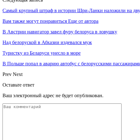
Самый крупный штраф в истории Шри-Ланки наложили на двух 
Вам также могут понравиться
Еще от автора
В Австрии навигатор завел фуру белоруса в ловушку
Над белоруской в Абхазии издевался муж
Туристку из Беларуси унесло в море
В Польше попал в аварию автобус с белорусскими пассажирам
Prev
Next
Оставьте ответ
Ваш электронный адрес не будет опубликован.