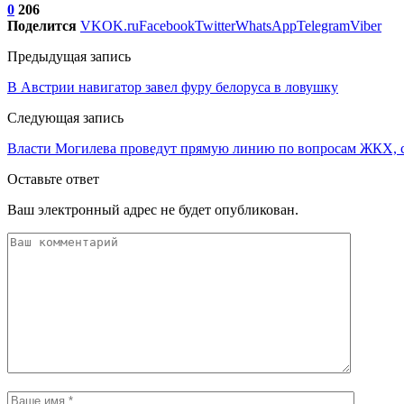
0
206
Поделится
VK
OK.ru
Facebook
Twitter
WhatsApp
Telegram
Viber
Предыдущая запись
В Австрии навигатор завел фуру белоруса в ловушку
Следующая запись
Власти Могилева проведут прямую линию по вопросам ЖКХ, с
Оставьте ответ
Ваш электронный адрес не будет опубликован.