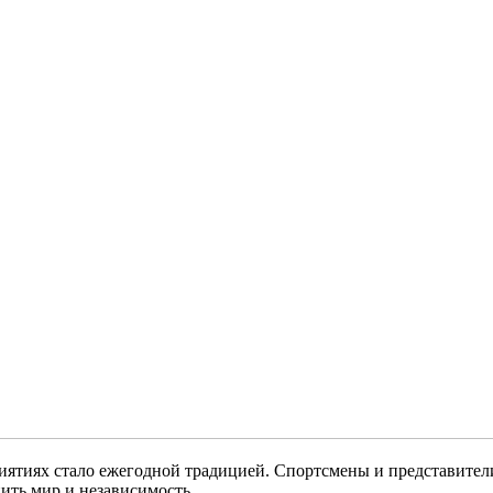
риятиях стало ежегодной традицией. Спортсмены и представите
ить мир и независимость.