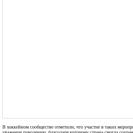
В хоккейном сообществе отметили, что участие в таких мероп
уважение поколению, благодаря которому страна смогла сохран