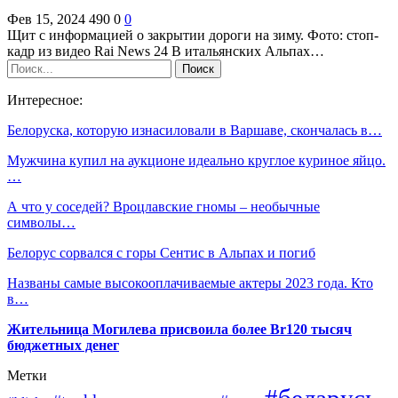
Фев 15, 2024
490
0
0
Щит с информацией о закрытии дороги на зиму. Фото: стоп-
кадр из видео Rai News 24 В итальянских Альпах…
Интересное:
Белоруска, которую изнасиловали в Варшаве, скончалась в…
Мужчина купил на аукционе идеально круглое куриное яйцо.
…
А что у соседей? Вроцлавские гномы – необычные
символы…
Белорус сорвался с горы Сентис в Альпах и погиб
Названы самые высокооплачиваемые актеры 2023 года. Кто
в…
Жительница Могилева присвоила более Br120 тысяч
бюджетных денег
Метки
#беларусь