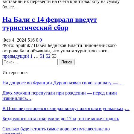
заставили их перевести на счета криптовалюту на сумму
более…
На Бали с 14 февраля введут
туристический сбор
Фев 4, 2024
516
0
0
Фото: Sputnik / Павел Бедняков Власти индонезийского
острова Бали объявили, что уплата туристического…
предыдущий
1
…
51
52
53
Интересное:
На допросе во Франции Дуров назвал свою зарплату —…
Двух мужчин перепутали при рождении — перед ними
извинились…
В Польше разгорелся скандал вокруг алкоголя в упаковках,…
Бездомного кота откормили до 17 кг, он не может ходить
Сколько будет стоить самое дорогое путешествие по